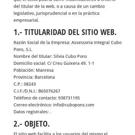
del titular de la web, o a causa de un cambio
legislativo, jurisprudencial o en la práctica
empresarial.
1.- TITULARIDAD DEL SITIO WEB.
Razón Social de la Empresa: Assessoria Integral Cubo
Pons, S.L
Nombre del titular: Silvia Cubo Pons
Domicilio social: C/ Creu Guixera 49, 1-1
Población: Manresa
Provincia: Barcelona
C.P.: 08243
C.I.F./D.N.I.: B65076267
Teléfono de contacto: 938731195
Correo electrónico: info@cubopons.com
Datos registrales: .
2.- OBJETO.
El sitio web facilita a los usuarios del mismo el