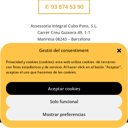
✆ 93 874 53 90
Assessoria Integral Cubo Pons, S.L.
Carrer Creu Guixera 49, 1-1
Manresa 08243 – Barcelona
Correo electrónico: info@cubopons.com
Gestió del consentiment
Assessoria Integral Cubo Pons en Linkedin
Privacidad y cookies (cookies): esta web utiliza cookies -de terceros-
@acubopons en Twitter
con fines estadísticos y de servicio. Al hacer click en el botón "Aceptar",
aceptas el uso que hacemos de las cookies.
Teléfono:
93 874 53 90
Aceptar cookies
Solo funcional
Assessoria Integral Cubo Pons 2020 © -
Política de
Mostrar preferencias
privacitat
-
Política de cookies
-
Avís legal