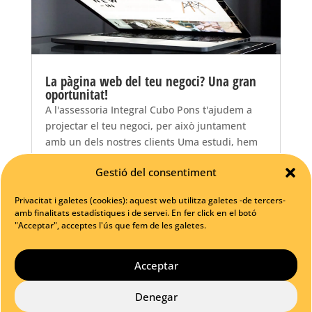
La pàgina web del teu negoci? Una gran
oportunitat!
A l'assessoria Integral Cubo Pons t'ajudem a
projectar el teu negoci, per això juntament
amb un dels nostres clients Uma estudi, hem
establert una col.laboració que us permetrà a
Gestió del consentiment
uns preus especials, per el fet de ser clients,
mostrar la vosta empresa a internet a...
Privacitat i galetes (cookies): aquest web utilitza galetes -de tercers-
llegir més...
amb finalitats estadístiques i de servei. En fer click en el botó
"Acceptar", acceptes l'ús que fem de les galetes.
Acceptar
Denegar