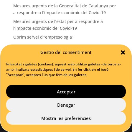
Mesures urgents de la Generalitat de Catalunya per
a respondre a l’impacte econòmic del Covid-19
Mesures urgents de l’estat per a respondre a
l’impacte econòmic del Covid-19
Obrim servei d'”empresologia”
La pàgina web del teu negoci? Una gran oportunitat!
Gestió del consentiment
Categories
Privacitat i galetes (cookies): aquest web utilitza galetes -de tercers-
amb finalitats estadístiques i de servei. En fer click en el botó
Blog
"Acceptar", acceptes l'ús que fem de les galetes.
Convenis
Notícies
Acceptar
Denegar
Assessoria Integral Cubo Pons 2020 © -
Política de
Mostra les preferències
privacitat
-
Política de cookies
-
Avís legal