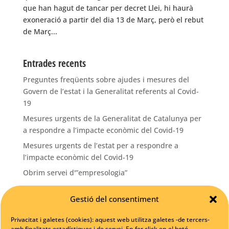
que han hagut de tancar per decret Llei, hi haurà
exoneració a partir del dia 13 de Març, però el rebut
de Març...
Entrades recents
Preguntes freqüents sobre ajudes i mesures del
Govern de l’estat i la Generalitat referents al Covid-
19
Mesures urgents de la Generalitat de Catalunya per
a respondre a l’impacte econòmic del Covid-19
Mesures urgents de l’estat per a respondre a
l’impacte econòmic del Covid-19
Obrim servei d'”empresologia”
La pàgina web del teu negoci? Una gran oportunitat!
Gestió del consentiment
Categories
Privacitat i galetes (cookies): aquest web utilitza galetes -de tercers-
amb finalitats estadístiques i de servei. En fer click en el botó