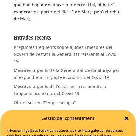
que han hagut de tancar per decret Llei, hi haurà
exoneració a partir del dia 13 de Març, però el rebut
de Març...
Entrades recents
Preguntes freqüents sobre ajudes i mesures del
Govern de l’estat i la Generalitat referents al Covid-
19
Mesures urgents de la Generalitat de Catalunya per
a respondre a l’impacte econòmic del Covid-19
Mesures urgents de l’estat per a respondre a
l’impacte econòmic del Covid-19
Obrim servei d'”empresologia”
La pàgina web del teu negoci? Una gran oportunitat!
Gestió del consentiment
Categories
Privacitat i galetes (cookies): aquest web utilitza galetes -de tercers-
amb finalitats estadístiques i de servei. En fer click en el botó